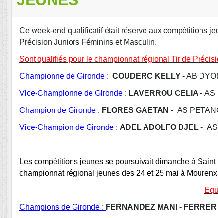
Ce week-end qualificatif était réservé aux compétitions j
Précision Juniors Féminins et Masculin.
Sont qualifiés pour le championnat régional Tir de Précis
Championne de Gironde :
COUDERC KELLY
- AB DYO
Vice-Championne de Gironde
:
LAVERROU CELIA
- A
Champion de Gironde
:
FLORES GAETAN
- AS PETAN
Vice-Champion de Gironde
:
ADEL ADOLFO DJEL
- A
Les compétitions jeunes se poursuivait dimanche à Saint S
championnat régional jeunes des 24 et 25 mai à Mourenx 
Equ
Champions de Gironde :
FERNANDEZ MANI - FERRER