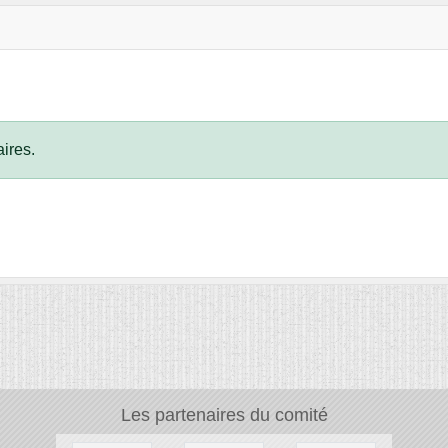
ires.
Les partenaires du comité