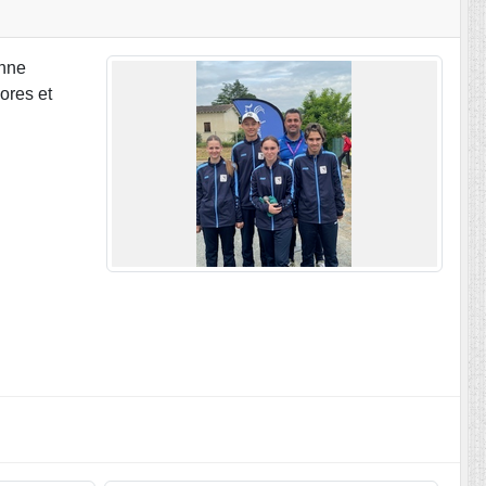
onne
ores et