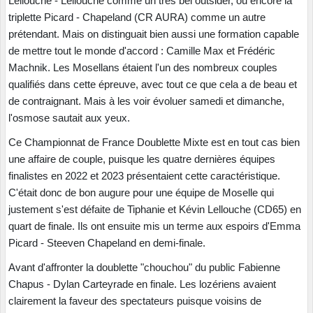
Lellouche - Lellouche comme un très bel outsider, ou encore la
triplette Picard - Chapeland (CR AURA) comme un autre
prétendant. Mais on distinguait bien aussi une formation capable
de mettre tout le monde d'accord : Camille Max et Frédéric
Machnik. Les Mosellans étaient l'un des nombreux couples
qualifiés dans cette épreuve, avec tout ce que cela a de beau et
de contraignant. Mais à les voir évoluer samedi et dimanche,
l'osmose sautait aux yeux.
Ce Championnat de France Doublette Mixte est en tout cas bien
une affaire de couple, puisque les quatre dernières équipes
finalistes en 2022 et 2023 présentaient cette caractéristique.
C'était donc de bon augure pour une équipe de Moselle qui
justement s'est défaite de Tiphanie et Kévin Lellouche (CD65) en
quart de finale. Ils ont ensuite mis un terme aux espoirs d'Emma
Picard - Steeven Chapeland en demi-finale.
Avant d'affronter la doublette "chouchou" du public Fabienne
Chapus - Dylan Carteyrade en finale. Les lozériens avaient
clairement la faveur des spectateurs puisque voisins de