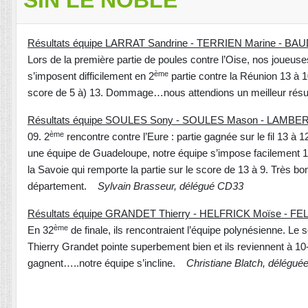
Résultats équipe LARRAT Sandrine - TERRIEN Marine - BAU
Lors de la première partie de poules contre l’Oise, nos joueuses
ème
s’imposent difficilement en 2
partie contre la Réunion 13 à 1
score de 5 à) 13. Dommage…nous attendions un meilleur résu
Résultats équipe SOULES Sony - SOULES Mason - LAMBER
ème
09. 2
rencontre contre l’Eure : partie gagnée sur le fil 13 à 1
une équipe de Guadeloupe, notre équipe s’impose facilement 1
la Savoie qui remporte la partie sur le score de 13 à 9. Très bon
département.
Sylvain Brasseur, délégué CD33
Résultats équipe GRANDET Thierry - HELFRICK Moïse - FE
ème
En 32
de finale, ils rencontraient l’équipe polynésienne. Le
Thierry Grandet pointe superbement bien et ils reviennent à 10-
gagnent…..notre équipe s’incline.
Christiane Blatch,
dé
légué