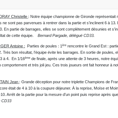
DRAY Christelle
: Notre équipe championne de Gironde représentait n
 ne sont pas parvenues à rentrer dans la partie et s’inclinent 6 à 13. 
0. En partie de barrages, elles se sont complètement désunies et s’inc
ltat de cette équipe.
Bernard Pargade, délégué CD33.
ère
GER Antoine :
Parties de poules : 1
rencontre le Grand Est : part
2. Très bon résultat, l’équipe évite les barrages. En sortie de poules, e
ème
3 à 4. En 1/16
de finale, après une attente de 3 heures, notre équ
 comportement et très joli jeu. Ces trois joueurs ont fait honneur à no
LTAIN Jean
:
Grande déception pour notre triplette Champions de Franc
 score était de 4 à 10 à la coupure déjeuner. À la reprise, Moïse et Mo
10. Arrêt de la partie pour la mesure d’un point puis reprise après que
e CD33