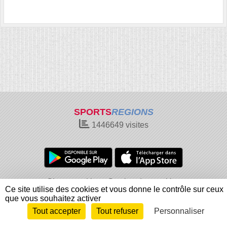
SPORTS
REGIONS
1446649
visites
Charte cookies
Gestion des cookies
Ce site utilise des cookies et vous donne le contrôle sur ceux
Informations légales
Signaler un contenu inapproprié
que vous souhaitez activer
Tout accepter
Tout refuser
Personnaliser
Envie de participer ?
Connexion