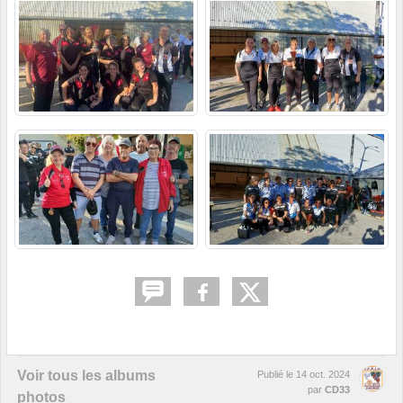
Voir tous les albums
Publié le
14 oct. 2024
par
CD33
photos