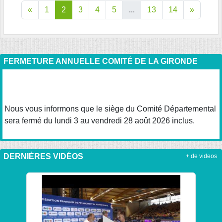
«
1
2
3
4
5
...
13
14
»
FERMETURE ANNUELLE COMITÉ DE LA GIRONDE
Nous vous informons que le siège du Comité Départemental
sera fermé du lundi 3 au vendredi 28 août 2026 inclus.
DERNIÈRES VIDÉOS
+ de videos