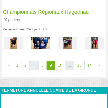
Championnats Régionaux Hagetmau
19 photos
Publié le
23 mai 2023
par
CD33
«
1
2
...
8
9
10
...
13
14
»
FERMETURE ANNUELLE COMITÉ DE LA GIRONDE